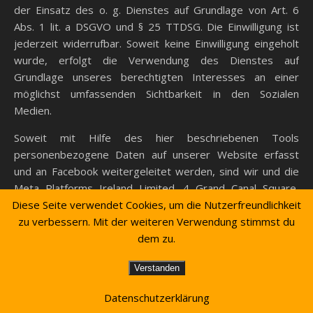
der Einsatz des o. g. Dienstes auf Grundlage von Art. 6
Abs. 1 lit. a DSGVO und § 25 TTDSG. Die Einwilligung ist
jederzeit widerrufbar. Soweit keine Einwilligung eingeholt
wurde, erfolgt die Verwendung des Dienstes auf
Grundlage unseres berechtigten Interesses an einer
möglichst umfassenden Sichtbarkeit in den Sozialen
Medien.
Soweit mit Hilfe des hier beschriebenen Tools
personenbezogene Daten auf unserer Website erfasst
und an Facebook weitergeleitet werden, sind wir und die
Meta Platforms Ireland Limited, 4 Grand Canal Square,
Diese Seite verwendet Cookies, um die Nutzerfreundlichkeit
Grand Canal Harbour, Dublin 2, Irland gemeinsam für diese
Datenverarbeitung verantwortlich (Art. 26 DSGVO). Die
zu verbessern. Mit der weiteren Verwendung stimmst du
gemeinsame Verantwortlichkeit beschränkt sich dabei
dem zu.
ausschließlich auf die Erfassung der Daten und deren
Verstanden
Weitergabe an Facebook. Die nach der Weiterleitung
erfolgende Verarbeitung durch Facebook ist nicht Teil der
Datenschutzerklärung
gemeinsamen Verantwortung. Die uns gemeinsam